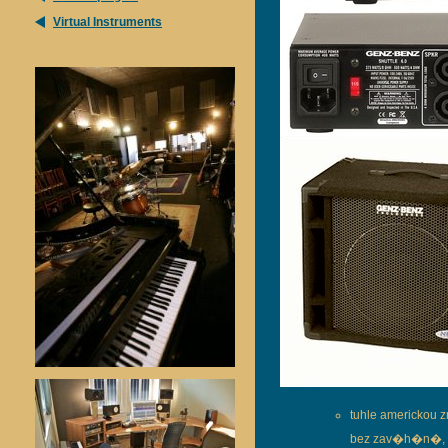
Virtual Instruments
tuhle americkou 
bez zav�h�n�, p