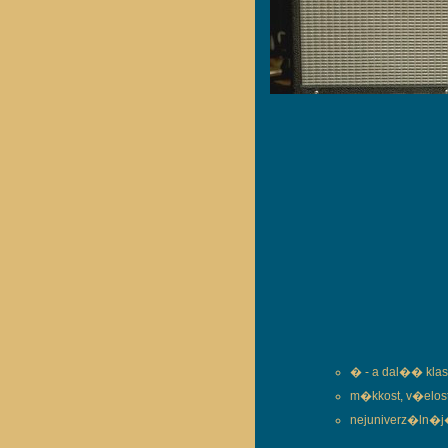
� - a dal�� klas
m�kkost, v�elost
nejuniverz�ln�