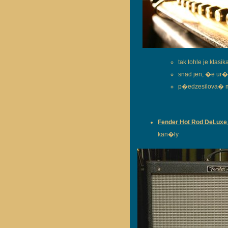
tak tohle je kla
snad jen, �e ur�
p�edzesilova� m
Fender Hot Rod DeLuxe
kan�ly