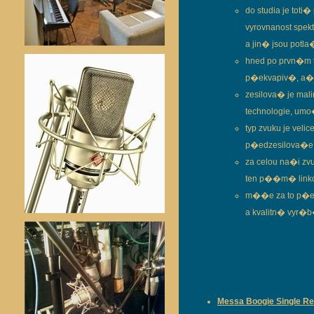
do studia je tot
vyrovnanost spe
a jin� jsou potl
hned po prvn�m 
p�ekvapiv�, a� 
zesilova� je mal
technologie, u
typ zvuku je ve
p�edzesilova�e -
za celou na�i zv
ten p��m� linkov
m��e za to p�ed
a kvalitn� vyr
Messa Boogie Single Rec