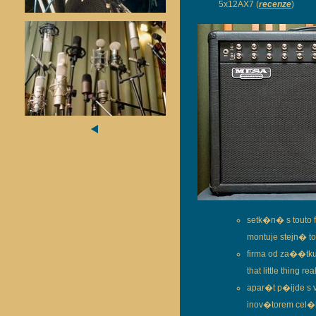
5x12AX7 (
recenze
)
setk�n� s touto
montuje stejn� t
firma od za��tk
that little thing 
apar�t p�ijde s v
inov�torem cel�