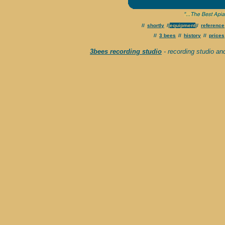
//
shortly
/|
equipment
|/
reference
//
3 bees
//
history
//
prices
3bees recording studio
- recording studio an