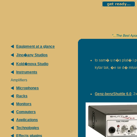
Equipment at a glance
Jino�any Studios
to sam� u n�s plat� i
Kold�nova Studio
kytar tak, �e se d� mluvi
Instruments
Amplifiers
Microphones
Genz
-benzShuttle 6.0
, 2
Racks
Monitors
Computers
Applications
Technologies
Effects plugins