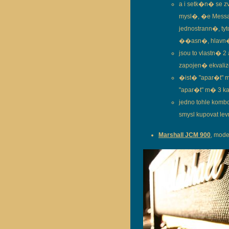
a i setk�n� se z
mysl�, �e Messa
jednostrann�, ty
��asn�, hlavn�m 
jsou to vlastn� 
zapojen� ekvaliz
�ist� "apar�t" 
"apar�t" m� 3 ka
jedno tohle kom
smysl kupovat lev
Marshall JCM 900
, mode